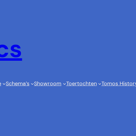
cs
e
Schema’s
Showroom
Toertochten
Tomos Histor