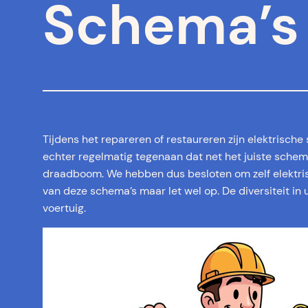
Schema’s
Tijdens het repareren of restaureren zijn elektrisch
echter regelmatig tegenaan dat net het juiste schem
draadboom. We hebben dus besloten om zelf elektri
van deze schema’s maar let wel op. De diversiteit in
voertuig.