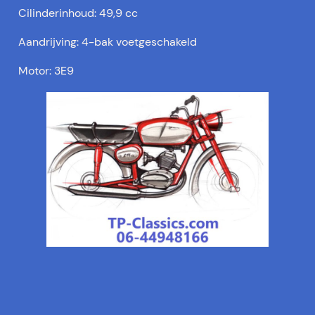
Cilinderinhoud: 49,9 cc
Aandrijving: 4-bak voetgeschakeld
Motor: 3E9