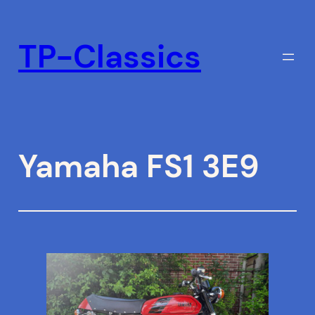
Ga
naar
TP-Classics
de
inhoud
Yamaha FS1 3E9