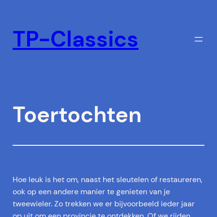
Ga
naar
TP-Classics
de
inhoud
Toertochten
Hoe leuk is het om, naast het sleutelen of restaureren,
ook op een andere manier te genieten van je
tweewieler. Zo trekken we er bijvoorbeeld ieder jaar
op uit om een provincie te ontdekken. Of we rijden