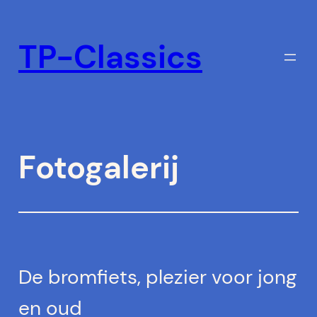
Ga
naar
TP-Classics
de
inhoud
Fotogalerij
De bromfiets, plezier voor jong
en oud