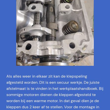
Als alles weer in elkaar zit kan de klepspeling
afgesteld worden. Dit is een secuur werkje. De juiste
afstelmaat is te vinden in het werkplaatshandboek. Bij
sommige motoren dienen de kleppen afgesteld te
worden bij een warme motor. In dat geval dien je de
kleppen dus 2 keer af te stellen. Voor de montage in