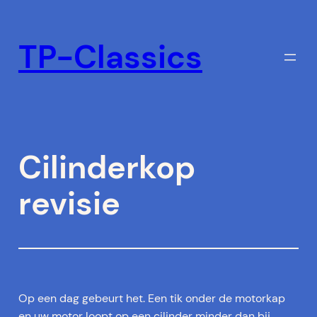
Ga
naar
TP-Classics
de
inhoud
Cilinderkop
revisie
Op een dag gebeurt het. Een tik onder de motorkap
en uw motor loopt op een cilinder minder dan bij