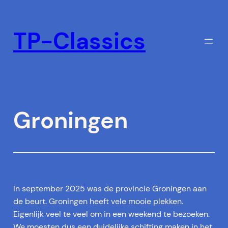
Ga
naar
TP-Classics
de
inhoud
Groningen
In september 2025 was de provincie Groningen aan
de beurt. Groningen heeft vele mooie plekken.
Eigenlijk veel te veel om in een weekend te bezoeken.
We moesten dus een duidelijke schifting maken in het