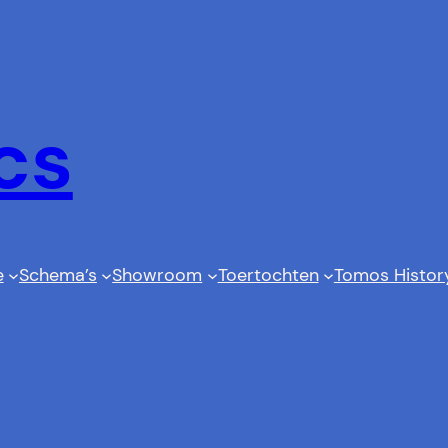
cs
e
Schema’s
Showroom
Toertochten
Tomos Histor